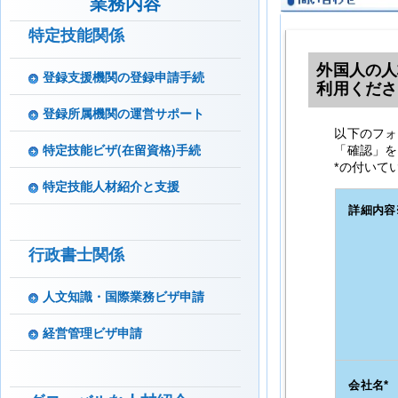
業務内容
2
3
特定技能
関係
4
1
登録支援機関
の登録申請手続
2
3
登録所属機関の運営サポート
特定技能
ビザ(在留資格)手続
特定技能
人材紹介と支援
行政書士関係
人文知識・国際業務ビザ申請
経営管理ビザ申請